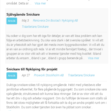
området. Detta är ...
Visa mer
Självgående Snickare
Maj 3
Renovera Din Bostad i Nyköping AB
Ansök
Träarbetare/Snickare
Nu söker vi dig som har ett öga för detaljer, är van att lösa problem och kan
följa en arbetsbeskrivning. Du ska vara stark i det svenska språket. Vi vill att
du är yrkesstolt och har gjort det mesta inom byggnadssnickeri. Vi vill att du
är en vän av ordning och reda. Vi är ett mindre familjärt företag , där trivsel i
gruppen är av stor vikt och att vi levererar tjänster med hög kvalitet. Ibland
arbetar du ensam , ibland i par , ibland i grupp beroende på...
Visa mer
Snickare till Nyköping för projekt
Apr 27
Prowork Stockholm AB
Träarbetare/Snickare
Ansök
Duktiga snickare sökes till nyköping omgående. Helst med yrkesbevis eller
jämförbar erfarenhet, för flera pågående byggprojekt. Du som snickare ska vara
självgående, strukturerad och kunna läsa ritningar. Det är av stor vikt att du
har ett driv i dig och arbetar noggrant. Om du fullföljer de kraven som ställs så
finns det stora möjligheter att få fortsätta och ta dig an andra projekt runt om i
Stockholm. Du som söker tjänsten bör även ha jobbat som snickar...