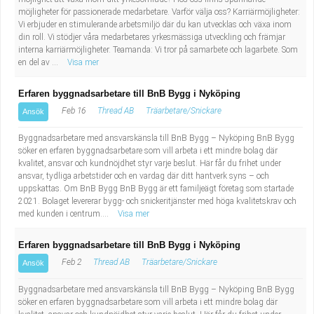
Industriell tillverkning
Behandlingsassistent/Socialpedagog
möjligheter för passionerade medarbetare. Varför välja oss? Karriärmöjligheter:
Vi erbjuder en stimulerande arbetsmiljö där du kan utvecklas och växa inom
din roll. Vi stödjer våra medarbetares yrkesmässiga utveckling och främjar
Installation, drift, underhåll
Tandsköterska
interna karriärmöjligheter. Teamanda: Vi tror på samarbete och lagarbete. Som
en del av ...
Visa mer
Kropps- och skönhetsvård
Budbilsförare
Erfaren byggnadsarbetare till BnB Bygg i Nyköping
Feb 16
Thread AB
Träarbetare/Snickare
Ansök
Kultur, media, design
Tidningsbud/Tidningsdistributör
Byggnadsarbetare med ansvarskänsla till BnB Bygg – Nyköping BnB Bygg
Militärt arbete
Lärare i fritidshem/Fritidspedagog
söker en erfaren byggnadsarbetare som vill arbeta i ett mindre bolag där
kvalitet, ansvar och kundnöjdhet styr varje beslut. Här får du frihet under
ansvar, tydliga arbetstider och en vardag där ditt hantverk syns – och
Naturbruk
Taxiförare/Taxichaufför
uppskattas. Om BnB Bygg BnB Bygg är ett familjeägt företag som startade
2021. Bolaget levererar bygg- och snickeritjänster med höga kvalitetskrav och
med kunden i centrum....
Visa mer
Naturvetenskapligt arbete
Läkarsekreterare/Vårdadmin/Medicinsk
Erfaren byggnadsarbetare till BnB Bygg i Nyköping
sekreterare
Pedagogiskt arbete
Feb 2
Thread AB
Träarbetare/Snickare
Ansök
Lastbilsförare m.fl.
Sanering och renhållning
Byggnadsarbetare med ansvarskänsla till BnB Bygg – Nyköping BnB Bygg
söker en erfaren byggnadsarbetare som vill arbeta i ett mindre bolag där