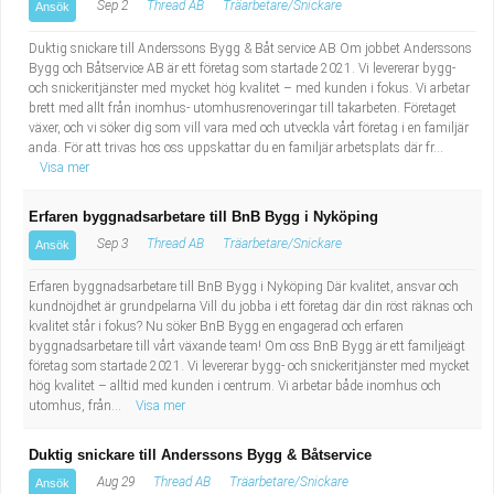
Sep 2
Thread AB
Träarbetare/Snickare
Ansök
Duktig snickare till Anderssons Bygg & Båt service AB Om jobbet Anderssons
Bygg och Båtservice AB är ett företag som startade 2021. Vi levererar bygg-
och snickeritjänster med mycket hög kvalitet – med kunden i fokus. Vi arbetar
brett med allt från inomhus- utomhusrenoveringar till takarbeten. Företaget
växer, och vi söker dig som vill vara med och utveckla vårt företag i en familjär
anda. För att trivas hos oss uppskattar du en familjär arbetsplats där fr...
Visa mer
Erfaren byggnadsarbetare till BnB Bygg i Nyköping
Sep 3
Thread AB
Träarbetare/Snickare
Ansök
Erfaren byggnadsarbetare till BnB Bygg i Nyköping Där kvalitet, ansvar och
kundnöjdhet är grundpelarna Vill du jobba i ett företag där din röst räknas och
kvalitet står i fokus? Nu söker BnB Bygg en engagerad och erfaren
byggnadsarbetare till vårt växande team! Om oss BnB Bygg är ett familjeägt
företag som startade 2021. Vi levererar bygg- och snickeritjänster med mycket
hög kvalitet – alltid med kunden i centrum. Vi arbetar både inomhus och
utomhus, från...
Visa mer
Duktig snickare till Anderssons Bygg & Båtservice
Aug 29
Thread AB
Träarbetare/Snickare
Ansök