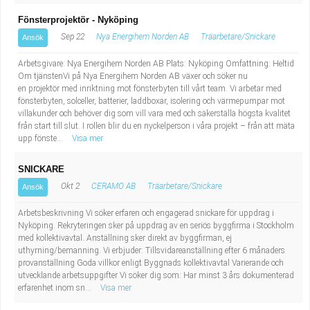
Fönsterprojektör - Nyköping
Sep 22
Nya Energihem Norden AB
Träarbetare/Snickare
Ansök
Arbetsgivare: Nya Energihem Norden AB Plats: Nyköping Omfattning: Heltid
Om tjänstenVi på Nya Energihem Norden AB växer och söker nu
en projektör med inriktning mot fönsterbyten till vårt team. Vi arbetar med
fönsterbyten, solceller, batterier, laddboxar, isolering och värmepumpar mot
villakunder och behöver dig som vill vara med och säkerställa högsta kvalitet
från start till slut. I rollen blir du en nyckelperson i våra projekt – från att mäta
upp fönste...
Visa mer
SNICKARE
Okt 2
CERAMO AB
Träarbetare/Snickare
Ansök
Arbetsbeskrivning Vi söker erfaren och engagerad snickare för uppdrag i
Nyköping. Rekryteringen sker på uppdrag av en seriös byggfirma i Stockholm
med kollektivavtal. Anställning sker direkt av byggfirman, ej
uthyrning/bemanning. Vi erbjuder: Tillsvidareanställning efter 6 månaders
provanställning Goda villkor enligt Byggnads kollektivavtal Varierande och
utvecklande arbetsuppgifter Vi söker dig som: Har minst 3 års dokumenterad
erfarenhet inom sn...
Visa mer