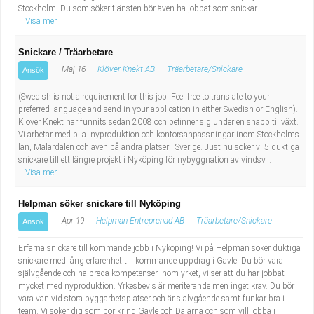
Stockholm. Du som söker tjänsten bör även ha jobbat som snickar...
Visa mer
Snickare / Träarbetare
Maj 16
Klöver Knekt AB
Träarbetare/Snickare
Ansök
(Swedish is not a requirement for this job. Feel free to translate to your
preferred language and send in your application in either Swedish or English).
Klöver Knekt har funnits sedan 2008 och befinner sig under en snabb tillväxt.
Vi arbetar med bl.a. nyproduktion och kontorsanpassningar inom Stockholms
län, Mälardalen och även på andra platser i Sverige. Just nu söker vi 5 duktiga
snickare till ett längre projekt i Nyköping för nybyggnation av vindsv...
Visa mer
Helpman söker snickare till Nyköping
Apr 19
Helpman Entreprenad AB
Träarbetare/Snickare
Ansök
Erfarna snickare till kommande jobb i Nyköping! Vi på Helpman söker duktiga
snickare med lång erfarenhet till kommande uppdrag i Gävle. Du bör vara
självgående och ha breda kompetenser inom yrket, vi ser att du har jobbat
mycket med nyproduktion. Yrkesbevis är meriterande men inget krav. Du bör
vara van vid stora byggarbetsplatser och är självgående samt funkar bra i
team. Vi söker dig som bor kring Gävle och Dalarna och som vill jobba i