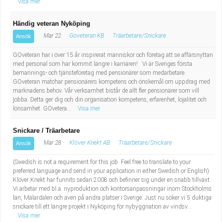
Visa mer
Händig veteran Nyköping
Mar 22
Goveteran KB
Träarbetare/Snickare
Ansök
GOveteran har i över 15 år inspirerat människor och företag att se affärsnyttan
med personal som har kommit längre i karriären! Vi är Sveriges första
bemannings- och tjänsteföretag med pensionärer som medarbetare.
GOveteran matchar pensionärers kompetens och önskemål om uppdrag med
marknadens behov. Vår verksamhet bistår de allt fler pensionärer som vill
jobba. Detta ger dig och din organisation kompetens, erfarenhet, lojalitet och
lönsamhet. GOvetera...
Visa mer
Snickare / Träarbetare
Mar 28
Klöver Knekt AB
Träarbetare/Snickare
Ansök
(Swedish is not a requirement for this job. Feel free to translate to your
preferred language and send in your application in either Swedish or English).
Klöver Knekt har funnits sedan 2008 och befinner sig under en snabb tillväxt.
Vi arbetar med bl.a. nyproduktion och kontorsanpassningar inom Stockholms
län, Mälardalen och även på andra platser i Sverige. Just nu söker vi 5 duktiga
snickare till ett längre projekt i Nyköping för nybyggnation av vindsv...
Visa mer