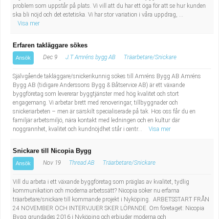
problem som uppstår på plats. Vi vill att du har ett öga för att se hur kunden
ska bli nöjd och det estetiska. Vi har stor variation i våra uppdrag, ...
Visa mer
Erfaren takläggare sökes
Dec 9
J.T Amréns bygg AB
Träarbetare/Snickare
Ansök
Självgående takläggare/snickerikunnig sökes till Amréns Bygg AB Amréns
Bygg AB (tidigare Anderssons Bygg & Båtservice AB) är ett växande
byggföretag som levererar byggtjänster med hög kvalitet och stort
engagemang. Vi arbetar brett med renoveringar, tillbyggnader och
snickeriarbeten – men är särskilt specialiserade på tak. Hos oss får du en
familjär arbetsmiljö, nära kontakt med ledningen och en kultur där
noggrannhet, kvalitet och kundnöjdhet står i centr...
Visa mer
Snickare till Nicopia Bygg
Nov 19
Thread AB
Träarbetare/Snickare
Ansök
Vill du arbeta i ett växande byggföretag som präglas av kvalitet, tydlig
kommunikation och moderna arbetssätt? Nicopia söker nu erfarna
träarbetare/snickare till kommande projekt i Nyköping. ARBETSSTART FRÅN
24 NOVEMBER OCH INTERVJUER SKER LÖPANDE. Om företaget: Nicopia
Bygg grundades 2016 i Nyköping och erbjuder moderna och