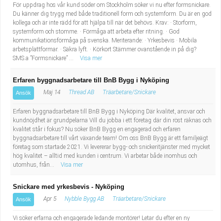
För uppdrag hos vår kund söder om Stockholm söker vi nu efter formsnickare.
Du känner dig trygg med både traditionell form och systemform. Du är en god
kollega och är inte rädd för att hjälpa till när det behövs. Krav: · Storform,
systemform och stomme. · Förmåga att arbeta efter ritning. · God
kommunikationsförmåga på svenska. Meriterande: · Yrkesbevis · Mobila
arbetsplattformar. · Säkra lyft. · Körkort Stämmer ovanstående in på dig?
SMS.a ”Formsnickare” ...
Visa mer
Erfaren byggnadsarbetare till BnB Bygg i Nyköping
Maj 14
Thread AB
Träarbetare/Snickare
Ansök
Erfaren byggnadsarbetare till BnB Bygg i Nyköping Där kvalitet, ansvar och
kundnöjdhet är grundpelarna Vill du jobba i ett företag där din röst räknas och
kvalitet står i fokus? Nu söker BnB Bygg en engagerad och erfaren
byggnadsarbetare till vårt växande team! Om oss BnB Bygg är ett familjeägt
företag som startade 2021. Vi levererar bygg- och snickeritjänster med mycket
hög kvalitet – alltid med kunden i centrum. Vi arbetar både inomhus och
utomhus, från...
Visa mer
Snickare med yrkesbevis - Nyköping
Apr 5
Nybble Bygg AB
Träarbetare/Snickare
Ansök
Vi söker erfarna och engagerade ledande montörer! Letar du efter en ny