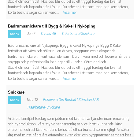
Stockholmsområdet. Hos oss blir du del av ett tryggt företag där kvalitet,
hantverk och laganda står i fokus. Du arbetar i ett team med hög kompetens,
korta beslutsvägar och en vard...
Visa mer
Badrumssnickare till Bygg & Kakel i Nyköping
Jan 7
Thread AB
Träarbetare/Snickare
Ansök
Badrumssnickare till Nyköpings Bygg & Kakel Nyköpings Bygg & Kakel
fortsätter att växa och söker nu en driven, noggrann och självgående
badrumssnickare till vårt växande team. Du vill vara med och leverera hållbara,
snygga och professionella lösningar till kunder i Sörmland och
Stockholmsområdet. Hos oss blir du del av ett tryggt företag där kvalitet,
hantverk och laganda står i fokus. Du arbetar i ett team med hög kompetens,
korta beslutsvägar och en vard...
Visa mer
Snickare
Nov 12
Renovera Din Bostad I Sörmland AB
Ansök
Träarbetare/Snickare
Vi är ett familjärt företag som jobbar med kvalitativa tjänster inom renovering
och nyproduktion. Våra styrkor är personlig service, brett kunnande, lång
erfarenhet och att lösa kundens behov på ett så bra sätt som möjligt. Vi söker
dig med minst några års erfarenhet av snickeri och byggnationer samt att lösa