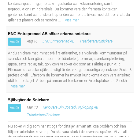
kontorsanpassningar, försäkringsskador och köksmontering samt
nyproduktion i mindre skala. Du kommer vara den främsta kontakten
gentemot kund och underentreprenörer och för att trivas med det tror vi att du
gillar att planera och samordna ...
Visa mer
ENC Entreprenad AB söker erfarna snickare
Aug 16
ENC Entreprenad AB
Träarbetare/Snickare
Ansök
Är du snickare med minst två års erfarenhet, självgående, kommunicerar på
svenska och kan göra allt som rör träarbete (stommar, stomkomplettering,
gipsa, sätta reglar, tak, golv osv) Vi söker dig som är: Pålitlig & punktlig -
Eftersom du arbetar självständigt är det viktiga personliga egenskaper Social &
professionell - Eftersom du kommer ha mycket kundkontakt och vara ansiktet
utåt för företaget. Arbete på annan ort förekommer. Arbetsplatser är i Stockh...
Visa mer
Självgående Snickare
Mar 13
Renovera Din Bostad i Nyköping AB
Ansök
Träarbetare/Snickare
Nu söker vi dig som har ett öga för detaljer, är van att lösa problem och kan
följa en arbetsbeskrivning. Du ska vara stark i det svenska språket. Vi vill att