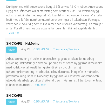
Duktig snickare till Anderssons Bygg & Båt service AB Om jobbet Anderssons
Bygg och Båtservice AB är ett företag som startade 2021. Vi levererar bygg-
och snickeritjänster med mycket hög kvalitet – med kunden i fokus. Vi arbetar
brett med allt från inomhus- utomhusrenoveringar till takarbeten. Företaget
växer, och vi söker dig som vill vara med och utveckla vårt företag i en familjär
anda. För att trivas hos oss uppskattar du en familjär arbetsplats där fr...
Visa mer
SNICKARE - Nyköping
Aug 25
CERAMO AB
Träarbetare/Snickare
Ansök
Arbetsbeskrivning Vi söker erfaren och engagerad snickare för uppdrag i
Nyköping. Rekryteringen sker på uppdrag av en seriös byggfirma i Stockholm
med kollektivavtal. Anställning sker direkt av byggfirman, ej
uthyrning/bemanning. Vi erbjuder: Tillsvidareanställning efter 6 månaders
provanställning Goda villkor enligt Byggnads kollektivavtal Varierande och
utvecklande arbetsuppgifter Vi söker dig som: Har minst 3 års dokumenterad
erfarenhet inom sn...
Visa mer
SNICKARE
Aug 25
CERAMO AB
Träarbetare/Snickare
Ansök