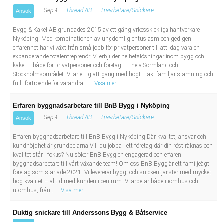
Sep 4
Thread AB
Träarbetare/Snickare
Ansök
Bygg & Kakel AB grundades 2015 av ett gäng yrkesskickliga hantverkare i
Nyköping. Med kombinationen av ungdomlig entusiasm och gedigen
erfarenhet har vi växt från små jobb för privatpersoner till att idag vara en
expanderande totalentreprenör. Vi erbjuder helhetslösningar inom bygg och
kakel – både för privatpersoner och företag – i hela Sörmland och
Stockholmsområdet. Vi är ett glatt gäng med högt i tak, familjär stämning och
fullt förtroende för varandra...
Visa mer
Erfaren byggnadsarbetare till BnB Bygg i Nyköping
Sep 4
Thread AB
Träarbetare/Snickare
Ansök
Erfaren byggnadsarbetare till BnB Bygg i Nyköping Där kvalitet, ansvar och
kundnöjdhet är grundpelarna Vill du jobba i ett företag där din röst räknas och
kvalitet står i fokus? Nu söker BnB Bygg en engagerad och erfaren
byggnadsarbetare till vårt växande team! Om oss BnB Bygg är ett familjeägt
företag som startade 2021. Vi levererar bygg- och snickeritjänster med mycket
hög kvalitet – alltid med kunden i centrum. Vi arbetar både inomhus och
utomhus, från...
Visa mer
Duktig snickare till Anderssons Bygg & Båtservice