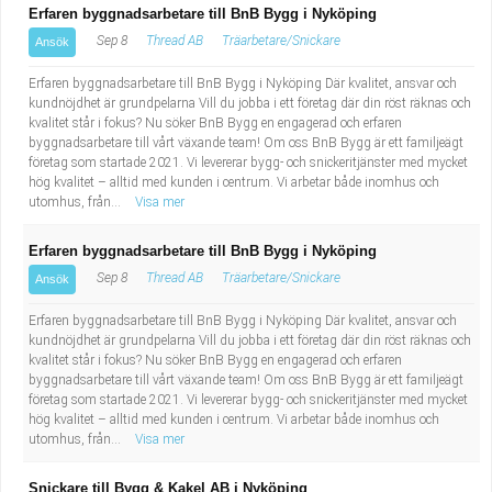
Erfaren byggnadsarbetare till BnB Bygg i Nyköping
Sep 8
Thread AB
Träarbetare/Snickare
Ansök
Erfaren byggnadsarbetare till BnB Bygg i Nyköping Där kvalitet, ansvar och
kundnöjdhet är grundpelarna Vill du jobba i ett företag där din röst räknas och
kvalitet står i fokus? Nu söker BnB Bygg en engagerad och erfaren
byggnadsarbetare till vårt växande team! Om oss BnB Bygg är ett familjeägt
företag som startade 2021. Vi levererar bygg- och snickeritjänster med mycket
hög kvalitet – alltid med kunden i centrum. Vi arbetar både inomhus och
utomhus, från...
Visa mer
Erfaren byggnadsarbetare till BnB Bygg i Nyköping
Sep 8
Thread AB
Träarbetare/Snickare
Ansök
Erfaren byggnadsarbetare till BnB Bygg i Nyköping Där kvalitet, ansvar och
kundnöjdhet är grundpelarna Vill du jobba i ett företag där din röst räknas och
kvalitet står i fokus? Nu söker BnB Bygg en engagerad och erfaren
byggnadsarbetare till vårt växande team! Om oss BnB Bygg är ett familjeägt
företag som startade 2021. Vi levererar bygg- och snickeritjänster med mycket
hög kvalitet – alltid med kunden i centrum. Vi arbetar både inomhus och
utomhus, från...
Visa mer
Snickare till Bygg & Kakel AB i Nyköping