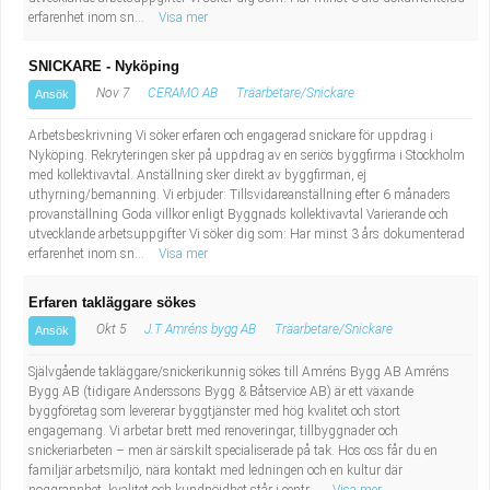
erfarenhet inom sn...
Visa mer
SNICKARE - Nyköping
Nov 7
CERAMO AB
Träarbetare/Snickare
Ansök
Arbetsbeskrivning Vi söker erfaren och engagerad snickare för uppdrag i
Nyköping. Rekryteringen sker på uppdrag av en seriös byggfirma i Stockholm
med kollektivavtal. Anställning sker direkt av byggfirman, ej
uthyrning/bemanning. Vi erbjuder: Tillsvidareanställning efter 6 månaders
provanställning Goda villkor enligt Byggnads kollektivavtal Varierande och
utvecklande arbetsuppgifter Vi söker dig som: Har minst 3 års dokumenterad
erfarenhet inom sn...
Visa mer
Erfaren takläggare sökes
Okt 5
J.T Amréns bygg AB
Träarbetare/Snickare
Ansök
Självgående takläggare/snickerikunnig sökes till Amréns Bygg AB Amréns
Bygg AB (tidigare Anderssons Bygg & Båtservice AB) är ett växande
byggföretag som levererar byggtjänster med hög kvalitet och stort
engagemang. Vi arbetar brett med renoveringar, tillbyggnader och
snickeriarbeten – men är särskilt specialiserade på tak. Hos oss får du en
familjär arbetsmiljö, nära kontakt med ledningen och en kultur där