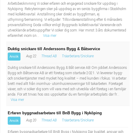
Arbetsbeskrivning Vi söker erfaren och engagerad snickare för uppdrag i
Nyköping. Rekryteringen sker på uppdrag av en seriös byggfirma i Stockholm
med kollektivavtal. Anställning sker direkt av byggfirman, ej
uthyrning/bemanning. Vi erbjuder: Tillsvidareanställning efter 6 månaders
provanställning Goda villkor enligt Byggnads kollektivavtal Varierande och
utvecklande arbetsuppgifter Vi söker dig som: Har minst 3 års dokumenterad
erfarenhet inom sn...
Visa mer
Duktig snickare till Anderssons Bygg & Båtservice
Aug 22
Thread AB
Träarbetare/Snickare
Ansök
Duktig snickare till Anderssons Bygg & Båt service AB Om jobbet Anderssons
Bygg och Båtservice AB är ett företag som startade 2021. Vi levererar bygg-
och snickeritjänster med mycket hög kvalitet – med kunden i fokus. Vi arbetar
brett med allt från inomhus- utomhusrenoveringar till takarbeten. Företaget
växer, och vi söker dig som vill vara med och utveckla vårt företag i en familjär
anda. För att trivas hos oss uppskattar du en familjär arbetsplats där fr...
Visa mer
Erfaren byggnadsarbetare till BnB Bygg i Nyköping
Aug 20
Thread AB
Träarbetare/Snickare
Ansök
Erfaren byggnadsarbetare till BnB Bygg i Nyköping Där kvalitet, ansvar och