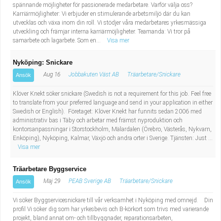
spännande möjligheter för passionerade medarbetare. Varför välja oss?
Karriärmöjligheter: Vi erbjuder en stimulerande arbetsmiljö där du kan
utvecklas och växa inom din roll. Vi stödjer våra medarbetares yrkesmässiga
utveckling och främjar interna karriärmöjligheter. Teamanda: Vi tror på
samarbete och lagarbete. Som en...
Visa mer
Nyköping: Snickare
Aug 16
Jobbakuten Väst AB
Träarbetare/Snickare
Ansök
Klöver Knekt söker snickare (Swedish is not a requirement for this job. Feel free
to translate from your preferred language and send in your application in either
Swedish or English). Företaget: Klöver Knekt har funnits sedan 2006 med
administrativ bas i Täby och arbetar med främst nyproduktion och
kontorsanpassningar i Storstockholm, Mälardalen (Örebro, Västerås, Nykvarn,
Enköping), Nyköping, Kalmar, Växjö och andra orter i Sverige. Tjänsten: Just ...
Visa mer
Träarbetare Byggservice
Maj 29
PEAB Sverige AB
Träarbetare/Snickare
Ansök
Vi söker Byggservicesnickare till vår verksamhet i Nyköping med omnejd. Din
profil Vi söker dig som har yrkesbevis och B-körkort som trivs med varierande
projekt, bland annat om- och tillbyggnader, reparationsarbeten,