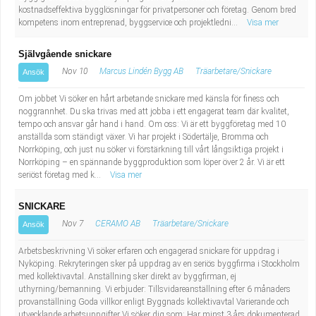
kostnadseffektiva bygglösningar för privatpersoner och företag. Genom bred
kompetens inom entreprenad, byggservice och projektledni...
Visa mer
Självgående snickare
Nov 10
Marcus Lindén Bygg AB
Träarbetare/Snickare
Ansök
Om jobbet Vi söker en hårt arbetande snickare med känsla för finess och
noggrannhet. Du ska trivas med att jobba i ett engagerat team där kvalitet,
tempo och ansvar går hand i hand. Om oss: Vi är ett byggföretag med 10
anställda som ständigt växer. Vi har projekt i Södertälje, Bromma och
Norrköping, och just nu söker vi förstärkning till vårt långsiktiga projekt i
Norrköping – en spännande byggproduktion som löper över 2 år. Vi är ett
seriöst företag med k...
Visa mer
SNICKARE
Nov 7
CERAMO AB
Träarbetare/Snickare
Ansök
Arbetsbeskrivning Vi söker erfaren och engagerad snickare för uppdrag i
Nyköping. Rekryteringen sker på uppdrag av en seriös byggfirma i Stockholm
med kollektivavtal. Anställning sker direkt av byggfirman, ej
uthyrning/bemanning. Vi erbjuder: Tillsvidareanställning efter 6 månaders
provanställning Goda villkor enligt Byggnads kollektivavtal Varierande och
utvecklande arbetsuppgifter Vi söker dig som: Har minst 3 års dokumenterad