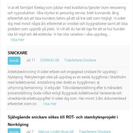
Vi är ett familjärt företag som jobbar med kvalitativa tjänster inom renovering
och nyproduktion. Våra styrkor är personlig service, brett kunnande, lång
erfarenhet och att lösa kundens behov på ett så bra sätt som möjligt. Vi söker
dig med minst några års erfarenhet av snickeri och byggnationer samt att lösa
problem som uppstår på plats. Vi vill att du har ett öga för att se hur kunden
ska bli nöjd och det estetiska. Vi har stor variation i våra uppdrag, ...
Visa mer
SNICKARE
Jul 11
CERAMO AB
Träarbetare/Snickare
Ansök
Arbetsbeskrivning Vi söker erfaren och engagerad snickare för uppdrag i
Nyköping. Rekryteringen sker på uppdrag av en seriös byggfirma i Stockholm
med kollektivavtal. Anställning sker direkt av byggfirman, ej
uthyrning/bemanning. Vi erbjuder: Tillsvidareanställning efter 6 månaders
provanställning Goda villkor enligt Byggnads kollektivavtal Varierande och
utvecklande arbetsuppgifter Vi söker dig som: Har minst 3 års dokumenterad
erfarenhet inom sn...
Visa mer
Självgående snickare sökes till ROT- och stambytesprojekt i
Norrköping
Jul 7
Marcus Lindén Bygg AB
Träarbetare/Snickare
Ansök