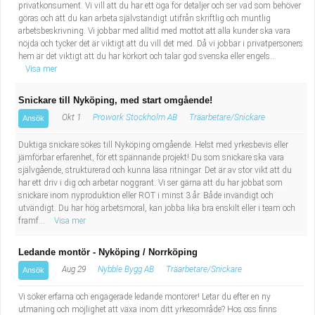
privatkonsument. Vi vill att du har ett öga för detaljer och ser vad som behöver
göras och att du kan arbeta självständigt utifrån skriftlig och muntlig
arbetsbeskrivning. Vi jobbar med alltid med mottot att alla kunder ska vara
nöjda och tycker det är viktigt att du vill det med. Då vi jobbar i privatpersoners
hem är det viktigt att du har körkort och talar god svenska eller engels...
Visa mer
Snickare till Nyköping, med start omgående!
Okt 1
Prowork Stockholm AB
Träarbetare/Snickare
Ansök
Duktiga snickare sökes till Nyköping omgående. Helst med yrkesbevis eller
jämförbar erfarenhet, för ett spännande projekt! Du som snickare ska vara
självgående, strukturerad och kunna läsa ritningar. Det är av stor vikt att du
har ett driv i dig och arbetar noggrant. Vi ser gärna att du har jobbat som
snickare inom nyproduktion eller ROT i minst 3 år. Både invändigt och
utvändigt. Du har hög arbetsmoral, kan jobba lika bra enskilt eller i team och
framf...
Visa mer
Ledande montör - Nyköping / Norrköping
Aug 29
Nybble Bygg AB
Träarbetare/Snickare
Ansök
Vi söker erfarna och engagerade ledande montörer! Letar du efter en ny
utmaning och möjlighet att växa inom ditt yrkesområde? Hos oss finns