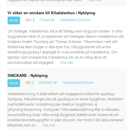
noggrannhet, kvalitet och kundnöjdhet står i centr...
Visa mer
Vi söker en snickare till Kiladalenhus i Nyköping
Nov 3
Thread AB
Träarbetare/Snickare
Ansök
Om företaget: Kiladalenhus AB är ett företag inom bygg och snickeri. Vi utför
byggnationer både till privatpersoner och företagare. Bakom Kiladalenhus står
bröderna Anders Thunberg och Thomas Eriksson. Tillsammans med vårt
fantastiska team bygger vi våra egna hus, tillbyggnationer och andra
beställningsuppdrag.I dagsläget är vi sex anställda på Kiladalenhus. Om
tjänsten: Som snickare hos Kiladalenhus blir du en viktig del av ett
sammansvetsat och engagerat...
Visa mer
SNICKARE - Nyköping
Okt 2
CERAMO AB
Träarbetare/Snickare
Ansök
Arbetsbeskrivning Vi söker erfaren och engagerad snickare för uppdrag i
Nyköping. Rekryteringen sker på uppdrag av en seriös byggfirma i Stockholm
med kollektivavtal. Anställning sker direkt av byggfirman, ej
uthyrning/bemanning. Vi erbjuder: Tillsvidareanställning efter 6 månaders
provanställning Goda villkor enligt Byggnads kollektivavtal Varierande och
utvecklande arbetsuppgifter Vi söker dig som: Har minst 3 års dokumenterad
erfarenhet inom sn...
Visa mer