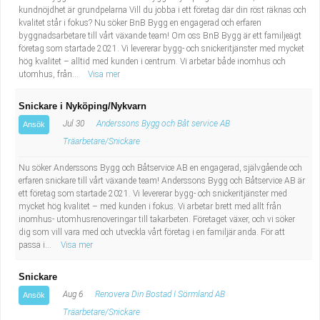
kundnöjdhet är grundpelarna Vill du jobba i ett företag där din röst räknas och
kvalitet står i fokus? Nu söker BnB Bygg en engagerad och erfaren
byggnadsarbetare till vårt växande team! Om oss BnB Bygg är ett familjeägt
företag som startade 2021. Vi levererar bygg- och snickeritjänster med mycket
hög kvalitet – alltid med kunden i centrum. Vi arbetar både inomhus och
utomhus, från...
Visa mer
Snickare i Nyköping/Nykvarn
Jul 30
Anderssons Bygg och Båt service AB
Ansök
Träarbetare/Snickare
Nu söker Anderssons Bygg och Båtservice AB en engagerad, självgående och
erfaren snickare till vårt växande team! Anderssons Bygg och Båtservice AB är
ett företag som startade 2021. Vi levererar bygg- och snickeritjänster med
mycket hög kvalitet – med kunden i fokus. Vi arbetar brett med allt från
inomhus- utomhusrenoveringar till takarbeten. Företaget växer, och vi söker
dig som vill vara med och utveckla vårt företag i en familjär anda. För att
passa i...
Visa mer
Snickare
Aug 6
Renovera Din Bostad I Sörmland AB
Ansök
Träarbetare/Snickare