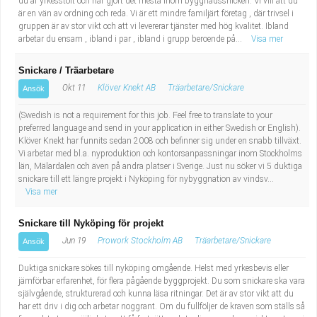
du är yrkesstolt och har gjort det mesta inom byggnadssnickeri. Vi vill att du
är en vän av ordning och reda. Vi är ett mindre familjärt företag , där trivsel i
gruppen är av stor vikt och att vi levererar tjänster med hög kvalitet. Ibland
arbetar du ensam , ibland i par , ibland i grupp beroende på...
Visa mer
Snickare / Träarbetare
Okt 11
Klöver Knekt AB
Träarbetare/Snickare
Ansök
(Swedish is not a requirement for this job. Feel free to translate to your
preferred language and send in your application in either Swedish or English).
Klöver Knekt har funnits sedan 2008 och befinner sig under en snabb tillväxt.
Vi arbetar med bl.a. nyproduktion och kontorsanpassningar inom Stockholms
län, Mälardalen och även på andra platser i Sverige. Just nu söker vi 5 duktiga
snickare till ett längre projekt i Nyköping för nybyggnation av vindsv...
Visa mer
Snickare till Nyköping för projekt
Jun 19
Prowork Stockholm AB
Träarbetare/Snickare
Ansök
Duktiga snickare sökes till nyköping omgående. Helst med yrkesbevis eller
jämförbar erfarenhet, för flera pågående byggprojekt. Du som snickare ska vara
självgående, strukturerad och kunna läsa ritningar. Det är av stor vikt att du
har ett driv i dig och arbetar noggrant. Om du fullföljer de kraven som ställs så