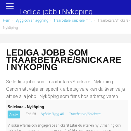
Yrkesområden
Populära jobb
Lediga jobb i Nyköping
Hem
›
Bygg och anläggning
›
Träarbetare, snickare m.fl.
›
Träarbetare/Snickare
-
Administration, ekonomi, juridik
Undersköterska, hemtjänst och äldreboende
Nyköping
Bygg och anläggning
Städare/Lokalvårdare
LEDIGA JOBB SOM
Chefer och verksamhetsledare
Barnskötare
TRÄARBETARE/SNICKARE
Data/IT
Lärare i förskola/Förskollärare
I NYKÖPING
Försäljning, inköp, marknadsföring
Lagerarbetare
Se lediga jobb som Träarbetare/Snickare i Nyköping.
Genom att välja en specifik arbetsgivare kan du även välja
Hantverksyrken
Bussförare/Busschaufför
att se alla jobb i Nyköping som finns hos arbetsgivaren.
Snickare - Nyköping
Hotell, restaurang, storhushåll
Elevassistent
Feb 20
Nybble Bygg AB
Träarbetare/Snickare
Ansök
Hälso- och sjukvård
Personlig assistent
Vi söker erfarna och engagerade snickare! Letar du efter en ny utmaning och
möjlighet att växa inom ditt yrkesområde? Hos oss finns spännande