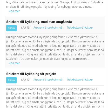
län, Mälardalen och även på andra platser i Sverige. Just nu söker vi 5 duktiga
snickare till ett längre projekt i Nyköping för nybyggnation av vindsv...
Visa mer
Snickare till Nyköping, med start omgående
Maj 19
Prowork Stockholm AB
Träarbetare/Snickare
Ansök
Duktiga snickare sökes till nyköping omgående. Helst med yrkesbevis eller
jämförbar erfarenhet, för flera pågående byggprojekt. Du som snickare ska vara
självgående, strukturerad och kunna läsa ritningar. Det är av stor vikt att du
har ett driv i dig och arbetar noggrant. Om du fullföljer de kraven som ställs så
finns det stora möjligheter att få fortsätta och ta dig an andra projekt runt om i
Stockholm. Du som söker tjänsten bör även ha jobbat som snickar...
Visa mer
Snickare till Nyköping för projekt
Maj 12
Prowork Stockholm AB
Träarbetare/Snickare
Ansök
Duktiga snickare sökes till nyköping omgående. Helst med yrkesbevis eller
jämförbar erfarenhet, för flera pågående byggprojekt. Du som snickare ska vara
självgående, strukturerad och kunna läsa ritningar. Det är av stor vikt att du
har ett driv i dig och arbetar noggrant. Om du fullföljer de kraven som ställs så
finns det stora möjligheter att få fortsätta och ta dig an andra projekt runt om i