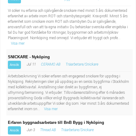
Vi söker nu erfarna och självgående snickare med minst 5 års dokumenterad
erfarenhet av arbete inom ROT- och stambytesprojekt. Kravprofil: Minst 5 års
erfarenhet som snickare inom ROT och stambyten Du är självgående,
ansvarsfull och van att ta egna initiativ Du behärskar svenska eller engelska i
tal Du har god förståelse för ritningar, byggnormer och arbetsmiljökrav
Placeringsort: Norrköping med omnejd. Vi erbjuder ett tryggt och profe...
Visa mer
SNICKARE - Nyköping
Jul 11
CERAMO AB
Träarbetare/Snickare
Ansök
Arbetsbeskrivning Vi söker erfaren och engagerad snickare för uppdrag i
Nyköping. Rekryteringen sker på uppdrag av en seriös byggfirma i Stockholm
med kollektivavtal. Anställning sker direkt av byggfirman, ej
uthyrning/bemanning. Vi erbjuder: Tillsvidareanställning efter 6 månaders
provanställning Goda villkor enligt Byggnads kollektivavtal Varierande och
utvecklande arbetsuppgifter Vi söker dig som: Har minst 3 års dokumenterad
erfarenhet inom sn...
Visa mer
Erfaren byggnadsarbetare till BnB Bygg i Nyköping
Jun 3
Thread AB
Träarbetare/Snickare
Ansök