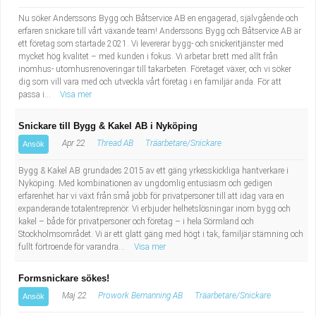
Nu söker Anderssons Bygg och Båtservice AB en engagerad, självgående och
erfaren snickare till vårt växande team! Anderssons Bygg och Båtservice AB är
ett företag som startade 2021. Vi levererar bygg- och snickeritjänster med
mycket hög kvalitet – med kunden i fokus. Vi arbetar brett med allt från
inomhus- utomhusrenoveringar till takarbeten. Företaget växer, och vi söker
dig som vill vara med och utveckla vårt företag i en familjär anda. För att
passa i...
Visa mer
Snickare till Bygg & Kakel AB i Nyköping
Apr 22
Thread AB
Träarbetare/Snickare
Ansök
Bygg & Kakel AB grundades 2015 av ett gäng yrkesskickliga hantverkare i
Nyköping. Med kombinationen av ungdomlig entusiasm och gedigen
erfarenhet har vi växt från små jobb för privatpersoner till att idag vara en
expanderande totalentreprenör. Vi erbjuder helhetslösningar inom bygg och
kakel – både för privatpersoner och företag – i hela Sörmland och
Stockholmsområdet. Vi är ett glatt gäng med högt i tak, familjär stämning och
fullt förtroende för varandra...
Visa mer
Formsnickare sökes!
Maj 22
Prowork Bemanning AB
Träarbetare/Snickare
Ansök