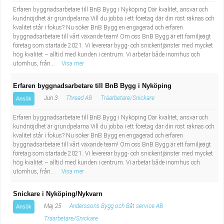
Erfaren byggnadsarbetare till BnB Bygg i Nyköping Där kvalitet, ansvar och
kundnöjdhet är grundpelarna Vill du jobba i ett företag där din röst räknas och
kvalitet står i fokus? Nu söker BnB Bygg en engagerad och erfaren
byggnadsarbetare till vårt växande team! Om oss BnB Bygg är ett familjeägt
företag som startade 2021. Vi levererar bygg- och snickeritjänster med mycket
hög kvalitet – alltid med kunden i centrum. Vi arbetar både inomhus och
utomhus, från...
Visa mer
Erfaren byggnadsarbetare till BnB Bygg i Nyköping
Jun 3
Thread AB
Träarbetare/Snickare
Ansök
Erfaren byggnadsarbetare till BnB Bygg i Nyköping Där kvalitet, ansvar och
kundnöjdhet är grundpelarna Vill du jobba i ett företag där din röst räknas och
kvalitet står i fokus? Nu söker BnB Bygg en engagerad och erfaren
byggnadsarbetare till vårt växande team! Om oss BnB Bygg är ett familjeägt
företag som startade 2021. Vi levererar bygg- och snickeritjänster med mycket
hög kvalitet – alltid med kunden i centrum. Vi arbetar både inomhus och
utomhus, från...
Visa mer
Snickare i Nyköping/Nykvarn
Maj 25
Anderssons Bygg och Båt service AB
Ansök
Träarbetare/Snickare