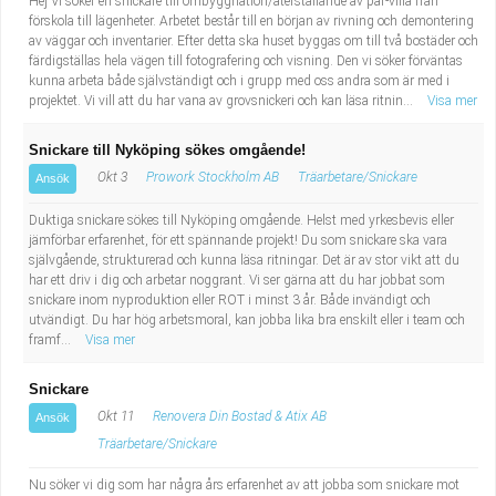
Hej Vi söker en snickare till ombyggnation/återställande av par-villa från
förskola till lägenheter. Arbetet består till en början av rivning och demontering
av väggar och inventarier. Efter detta ska huset byggas om till två bostäder och
färdigställas hela vägen till fotografering och visning. Den vi söker förväntas
kunna arbeta både självständigt och i grupp med oss andra som är med i
projektet. Vi vill att du har vana av grovsnickeri och kan läsa ritnin...
Visa mer
Snickare till Nyköping sökes omgående!
Okt 3
Prowork Stockholm AB
Träarbetare/Snickare
Ansök
Duktiga snickare sökes till Nyköping omgående. Helst med yrkesbevis eller
jämförbar erfarenhet, för ett spännande projekt! Du som snickare ska vara
självgående, strukturerad och kunna läsa ritningar. Det är av stor vikt att du
har ett driv i dig och arbetar noggrant. Vi ser gärna att du har jobbat som
snickare inom nyproduktion eller ROT i minst 3 år. Både invändigt och
utvändigt. Du har hög arbetsmoral, kan jobba lika bra enskilt eller i team och
framf...
Visa mer
Snickare
Okt 11
Renovera Din Bostad & Atix AB
Ansök
Träarbetare/Snickare
Nu söker vi dig som har några års erfarenhet av att jobba som snickare mot