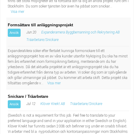
finns det stora möjligheter att få fortsätta och ta dig an andra projekt runt om i
Stockholm. Du som söker tjänsten bör även ha jobbat som snickar...
Visa mer
Formsättare till anläggningsprojekt
Jun 20
Expanderamera Byggbemanning och Rekrytering AB
Ansök
Träarbetare/Snickare
ExpanderaMera söker efter flertalet kunniga formsnickare till ett
anläggningsprojekt hos en av våra kunder utanför Nyköping Du ska ha minst
fem års erfarenhet inom formspikning/betong, meriterande om du har
yrkesbevis. Då det aktuella projektet är ett anläggningsprojekt ska du ha
tidigare erfarenhet från denna typ av arbeten. Vi söker dig som är självgående
och gillar utmaningar på jobbet. Du kommer att arbeta skift. Detta projekt ska
tillsättas omgående v...
Visa mer
Snickare / Träarbetare
Jul 12
Klöver Knekt AB
Träarbetare/Snickare
Ansök
(Swedish is not a requirement for this job. Feel free to translate to your
preferred language and send in your application in either Swedish or English).
Klöver Knekt har funnits sedan 2008 och befinner sig under en snabb tillväxt.
Vi arbetar med bl.a. nyproduktion och kontorsanpassningar inom Stockholms