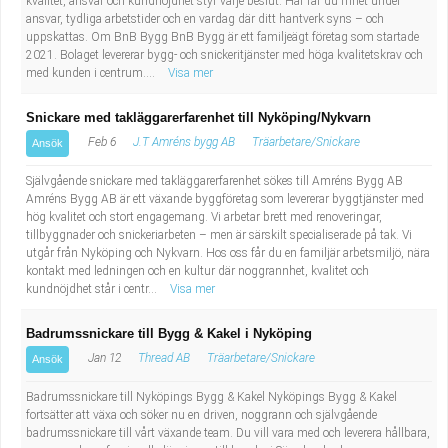
kvalitet, ansvar och kundnöjdhet styr varje beslut. Här får du frihet under
Fastighetsskötare
Socialt arbete
ansvar, tydliga arbetstider och en vardag där ditt hantverk syns – och
uppskattas. Om BnB Bygg BnB Bygg är ett familjeägt företag som startade
2021. Bolaget levererar bygg- och snickeritjänster med höga kvalitetskrav och
Informatör/Kommunikatör
Säkerhetsarbete
med kunden i centrum....
Visa mer
Brevbärare
Tekniskt arbete
Snickare med takläggarerfarenhet till Nyköping/Nykvarn
Feb 6
J.T Amréns bygg AB
Träarbetare/Snickare
Ansök
Sjuksköterska, grundutbildad
Transport
Självgående snickare med takläggarerfarenhet sökes till Amréns Bygg AB
Amréns Bygg AB är ett växande byggföretag som levererar byggtjänster med
Kock, storhushåll
hög kvalitet och stort engagemang. Vi arbetar brett med renoveringar,
tillbyggnader och snickeriarbeten – men är särskilt specialiserade på tak. Vi
Undersköterska, vård- o specialavd. o mottagning
utgår från Nyköping och Nykvarn. Hos oss får du en familjär arbetsmiljö, nära
kontakt med ledningen och en kultur där noggrannhet, kvalitet och
kundnöjdhet står i centr...
Visa mer
Bibliotekarie
Badrumssnickare till Bygg & Kakel i Nyköping
Administrativ assistent
Jan 12
Thread AB
Träarbetare/Snickare
Ansök
Badrumssnickare till Nyköpings Bygg & Kakel Nyköpings Bygg & Kakel
Lärare i gymnasiet
fortsätter att växa och söker nu en driven, noggrann och självgående
badrumssnickare till vårt växande team. Du vill vara med och leverera hållbara,