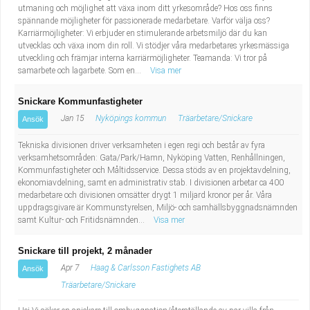
utmaning och möjlighet att växa inom ditt yrkesområde? Hos oss finns
spännande möjligheter för passionerade medarbetare. Varför välja oss?
Karriärmöjligheter: Vi erbjuder en stimulerande arbetsmiljö där du kan
utvecklas och växa inom din roll. Vi stödjer våra medarbetares yrkesmässiga
utveckling och främjar interna karriärmöjligheter. Teamanda: Vi tror på
samarbete och lagarbete. Som en...
Visa mer
Snickare Kommunfastigheter
Jan 15
Nyköpings kommun
Träarbetare/Snickare
Ansök
Tekniska divisionen driver verksamheten i egen regi och består av fyra
verksamhetsområden: Gata/Park/Hamn, Nyköping Vatten, Renhållningen,
Kommunfastigheter och Måltidsservice. Dessa stöds av en projektavdelning,
ekonomiavdelning, samt en administrativ stab. I divisionen arbetar ca 400
medarbetare och divisionen omsätter drygt 1 miljard kronor per år. Våra
uppdragsgivare är Kommunstyrelsen, Miljö- och samhällsbyggnadsnämnden
samt Kultur- och Fritidsnämnden...
Visa mer
Snickare till projekt, 2 månader
Apr 7
Haag & Carlsson Fastighets AB
Ansök
Träarbetare/Snickare