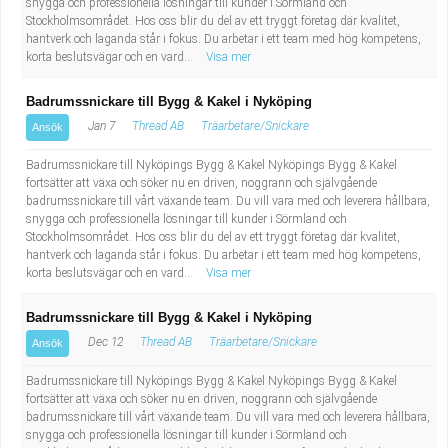
snygga och professionella lösningar till kunder i Sörmland och
Stockholmsområdet. Hos oss blir du del av ett tryggt företag där kvalitet,
hantverk och laganda står i fokus. Du arbetar i ett team med hög kompetens,
korta beslutsvägar och en vard...
Visa mer
Badrumssnickare till Bygg & Kakel i Nyköping
Jan 7
Thread AB
Träarbetare/Snickare
Ansök
Badrumssnickare till Nyköpings Bygg & Kakel Nyköpings Bygg & Kakel
fortsätter att växa och söker nu en driven, noggrann och självgående
badrumssnickare till vårt växande team. Du vill vara med och leverera hållbara,
snygga och professionella lösningar till kunder i Sörmland och
Stockholmsområdet. Hos oss blir du del av ett tryggt företag där kvalitet,
hantverk och laganda står i fokus. Du arbetar i ett team med hög kompetens,
korta beslutsvägar och en vard...
Visa mer
Badrumssnickare till Bygg & Kakel i Nyköping
Dec 12
Thread AB
Träarbetare/Snickare
Ansök
Badrumssnickare till Nyköpings Bygg & Kakel Nyköpings Bygg & Kakel
fortsätter att växa och söker nu en driven, noggrann och självgående
badrumssnickare till vårt växande team. Du vill vara med och leverera hållbara,
snygga och professionella lösningar till kunder i Sörmland och