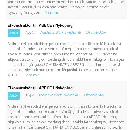
kommande generationer. Om rollen Vi behöver utöka vårt team och söker nu en
elkonstruktör till vår sektion med kontor i Linköping, Norrköping och
Nyköping! Vi erbjude...
Visa mer
Elkonstruktör till ABECE i Nyköping!
Aug 17
Academic Work Sweden AB
Elkonstruktör
Ansök
Är du en nyfiken och driven person med stort intresse för teknik? Nu söker vi
dig med erfarenhet inom el som vill få möjlighet att vidareutvecklas och bli
specialist inom elkonstruktion. Som elkonstruktör hos ABECE i Nyköping
erbjuds du utbildning och coaching där du snabbt får en viktig roll i företagets
fortsatta framgångsresa! OM TJÄNSTEN ABECE är ett företag som utvecklar
industriella styr- och maskinsystem för produktion av takpannor. Nu står
ABECE ...
Visa mer
Elkonstruktör till ABECE i Nyköping!
Aug 7
Academic Work Sweden AB
Elkonstruktör
Ansök
Är du en nyfiken och driven person med stort intresse för teknik? Nu söker vi
dig med erfarenhet inom el som vill få möjlighet att vidareutvecklas och bli
specialist inom elkonstruktion. Som elkonstruktör hos ABECE i Nyköping
erbjuds du utbildning och coaching där du snabbt får en viktig roll i företagets
fortsatta framgångsresa! OM TJÄNSTEN ABECE är ett företag som utvecklar