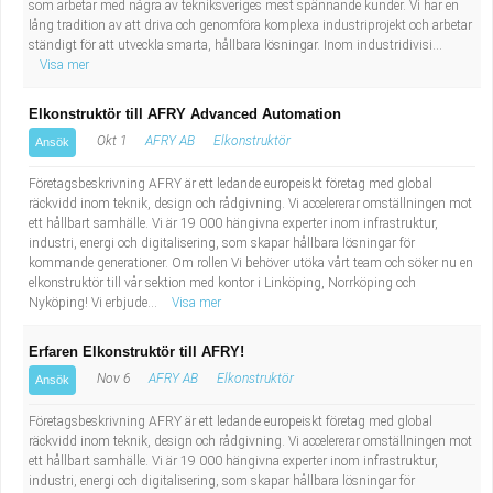
som arbetar med några av tekniksveriges mest spännande kunder. Vi har en
lång tradition av att driva och genomföra komplexa industriprojekt och arbetar
ständigt för att utveckla smarta, hållbara lösningar. Inom industridivisi...
Visa mer
Elkonstruktör till AFRY Advanced Automation
Okt 1
AFRY AB
Elkonstruktör
Ansök
Företagsbeskrivning AFRY är ett ledande europeiskt företag med global
räckvidd inom teknik, design och rådgivning. Vi accelererar omställningen mot
ett hållbart samhälle. Vi är 19 000 hängivna experter inom infrastruktur,
industri, energi och digitalisering, som skapar hållbara lösningar för
kommande generationer. Om rollen Vi behöver utöka vårt team och söker nu en
elkonstruktör till vår sektion med kontor i Linköping, Norrköping och
Nyköping! Vi erbjude...
Visa mer
Erfaren Elkonstruktör till AFRY!
Nov 6
AFRY AB
Elkonstruktör
Ansök
Företagsbeskrivning AFRY är ett ledande europeiskt företag med global
räckvidd inom teknik, design och rådgivning. Vi accelererar omställningen mot
ett hållbart samhälle. Vi är 19 000 hängivna experter inom infrastruktur,
industri, energi och digitalisering, som skapar hållbara lösningar för