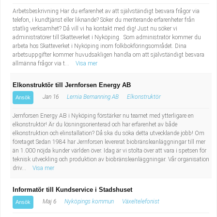
Arbetsbeskrivning Har du erfarenhet av att självständigt besvara frågor via
telefon, i kundtjänst eller liknande? Söker du meriterande erfarenheter från
statlig verksamhet? Då vill vi ha kontakt med dig! Just nu söker vi
administratörer till Skatteverket i Nyköping. Som administratör kommer du
arbeta hos Skatteverket i Nyköping inom folkbokföringsområdet. Dina
arbetsuppgifter kommer huvudsakligen handla om att självständigt besvara
allmänna frågor via t...
Visa mer
Elkonstruktör till Jernforsen Energy AB
Jan 16
Lernia Bemanning AB
Elkonstruktör
Ansök
Jernforsen Energy AB i Nyköping förstärker nu teamet med ytterligare en
elkonstruktör! Är du lösningsorienterad och har erfarenhet av både
elkonstruktion och elinstallation? Då ska du söka detta utvecklande jobb! Om
företaget Sedan 1984 har Jernforsen levererat biobränsleanläggningar till mer
än 1.000 nöjda kunder världen över. Idag är vi stolta över att vara i spetsen för
teknisk utveckling och produktion av biobränsleanläggningar. Vår organisation
driv...
Visa mer
Informatör till Kundservice i Stadshuset
Maj 6
Nyköpings kommun
Växeltelefonist
Ansök