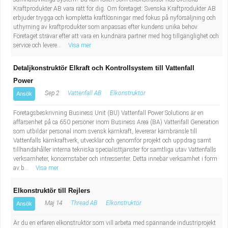
Industriell tillverkning
Behandlingsassistent/Socialpedagog
Kraftprodukter AB vara rätt för dig. Om företaget: Svenska Kraftprodukter AB
erbjuder trygga och kompletta kraftlösningar med fokus på nyförsäljning och
uthyrning av kraftprodukter som anpassas efter kundens unika behov.
Installation, drift, underhåll
Tandsköterska
Företaget strävar efter att vara en kundnära partner med hög tillgänglighet och
service och levere...
Visa mer
Kropps- och skönhetsvård
Budbilsförare
Detaljkonstruktör Elkraft och Kontrollsystem till Vattenfall
Power
Kultur, media, design
Tidningsbud/Tidningsdistributör
Sep 2
Vattenfall AB
Elkonstruktör
Ansök
Militärt arbete
Lärare i fritidshem/Fritidspedagog
Företagsbeskrivning Business Unit (BU) Vattenfall Power Solutions är en
affärsenhet på ca 650 personer inom Business Area (BA) Vattenfall Generation
som utbildar personal inom svensk kärnkraft, levererar kärnbränsle till
Naturbruk
Taxiförare/Taxichaufför
Vattenfalls kärnkraftverk, utvecklar och genomför projekt och uppdrag samt
tillhandahåller interna tekniska specialisttjänster för samtliga utav Vattenfalls
Naturvetenskapligt arbete
Läkarsekreterare/Vårdadmin/Medicinsk
verksamheter, koncernstaber och intressenter. Detta innebär verksamhet i form
av b...
Visa mer
sekreterare
Pedagogiskt arbete
Elkonstruktör till Rejlers
Maj 14
Thread AB
Elkonstruktör
Ansök
Lastbilsförare m.fl.
Sanering och renhållning
Är du en erfaren elkonstruktör som vill arbeta med spännande industriprojekt