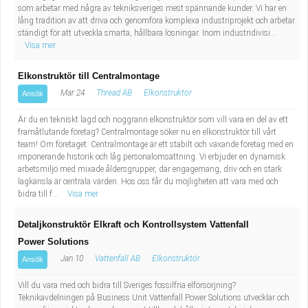
som arbetar med några av tekniksveriges mest spännande kunder. Vi har en
lång tradition av att driva och genomföra komplexa industriprojekt och arbetar
ständigt för att utveckla smarta, hållbara lösningar. Inom industridivisi...
Visa mer
Elkonstruktör till Centralmontage
Mar 24
Thread AB
Elkonstruktör
Ansök
Är du en tekniskt lagd och noggrann elkonstruktör som vill vara en del av ett
framåtlutande företag? Centralmontage söker nu en elkonstruktör till vårt
team! Om företaget: Centralmontage är ett stabilt och växande företag med en
imponerande historik och låg personalomsättning. Vi erbjuder en dynamisk
arbetsmiljö med mixade åldersgrupper, där engagemang, driv och en stark
lagkänsla är centrala värden. Hos oss får du möjligheten att vara med och
bidra till f...
Visa mer
Detaljkonstruktör Elkraft och Kontrollsystem Vattenfall
Power Solutions
Jan 10
Vattenfall AB
Elkonstruktör
Ansök
Vill du vara med och bidra till Sveriges fossilfria elförsörjning?
Teknikavdelningen på Business Unit Vattenfall Power Solutions utvecklar och