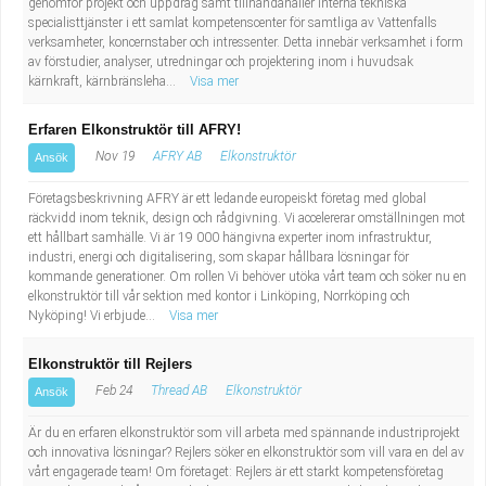
genomför projekt och uppdrag samt tillhandahåller interna tekniska
specialisttjänster i ett samlat kompetenscenter för samtliga av Vattenfalls
verksamheter, koncernstaber och intressenter. Detta innebär verksamhet i form
av förstudier, analyser, utredningar och projektering inom i huvudsak
kärnkraft, kärnbränsleha...
Visa mer
Erfaren Elkonstruktör till AFRY!
Nov 19
AFRY AB
Elkonstruktör
Ansök
Företagsbeskrivning AFRY är ett ledande europeiskt företag med global
räckvidd inom teknik, design och rådgivning. Vi accelererar omställningen mot
ett hållbart samhälle. Vi är 19 000 hängivna experter inom infrastruktur,
industri, energi och digitalisering, som skapar hållbara lösningar för
kommande generationer. Om rollen Vi behöver utöka vårt team och söker nu en
elkonstruktör till vår sektion med kontor i Linköping, Norrköping och
Nyköping! Vi erbjude...
Visa mer
Elkonstruktör till Rejlers
Feb 24
Thread AB
Elkonstruktör
Ansök
Är du en erfaren elkonstruktör som vill arbeta med spännande industriprojekt
och innovativa lösningar? Rejlers söker en elkonstruktör som vill vara en del av
vårt engagerade team! Om företaget: Rejlers är ett starkt kompetensföretag