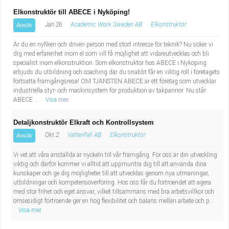
Elkonstruktör till ABECE i Nyköping!
Jan 26
Academic Work Sweden AB
Elkonstruktör
Ansök
Är du en nyfiken och driven person med stort intresse för teknik? Nu söker vi
dig med erfarenhet inom el som vill få möjlighet att vidareutvecklas och bli
specialist inom elkonstruktion. Som elkonstruktör hos ABECE i Nyköping
erbjuds du utbildning och coaching där du snabbt får en viktig roll i företagets
fortsatta framgångsresa! OM TJÄNSTEN ABECE är ett företag som utvecklar
industriella styr- och maskinsystem för produktion av takpannor. Nu står
ABECE ...
Visa mer
Detaljkonstruktör Elkraft och Kontrollsystem
Okt 2
Vattenfall AB
Elkonstruktör
Ansök
Vi vet att våra anställda är nyckeln till vår framgång. För oss är din utveckling
viktig och därför kommer vi alltid att uppmuntra dig till att använda dina
kunskaper och ge dig möjligheter till att utvecklas genom nya utmaningar,
utbildningar och kompetensöverföring. Hos oss får du förtroendet att agera
med stor frihet och eget ansvar, vilket tillsammans med bra arbetsvillkor och
ömsesidigt förtroende ger en hög flexibilitet och balans mellan arbete och p...
Visa mer