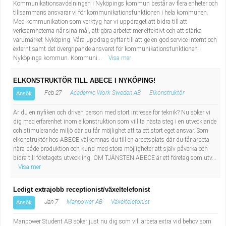
Kommunikationsavdelningen i Nyköpings kommun består av flera enheter och
tillsammans ansvarar vi för kommunikationsfunktionen i hela kommunen.
Med kommunikation som verktyg har vi uppdraget att bidra till att
verksamheterna når sina mål, att göra arbetet mer effektivt och att stärka
varumärket Nyköping. Våra uppdrag syftar till att ge en god service internt och
externt samt det övergripande ansvaret för kommunikationsfunktionen i
Nyköpings kommun. Kommuni...
Visa mer
ELKONSTRUKTÖR TILL ABECE I NYKÖPING!
Feb 27
Academic Work Sweden AB
Elkonstruktör
Ansök
Är du en nyfiken och driven person med stort intresse för teknik? Nu söker vi
dig med erfarenhet inom elkonstruktion som vill ta nästa steg i en utvecklande
och stimulerande miljö där du får möjlighet att ta ett stort eget ansvar. Som
elkonstruktör hos ABECE välkomnas du till en arbetsplats där du får arbeta
nära både produktion och kund med stora möjligheter att själv påverka och
bidra till företagets utveckling. OM TJÄNSTEN ABECE är ett företag som utv...
Visa mer
Ledigt extrajobb receptionist/växeltelefonist
Jan 7
Manpower AB
Växeltelefonist
Ansök
Manpower Student AB söker just nu dig som vill arbeta extra vid behov som