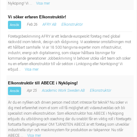
Nyköping! Vi ...
Visa mer
Vi söker erfaren Elkonstruktör!
Feb 26
AFRY AB
Elkonstruktör
Ansök
Företagsbeskrivning AFRY är ett ledande europeiskt företag med global
räckvidd inom teknik, design och rådgivning. Vi accelererar omställningen mot
ett hållbart samhälle. Vi är 18 500 hängivna experter inom infrastruktur,
industri, energi och digitalisering, som skapar hållbara lösningar för
kommande generationer. Jobbeskrivning Vi behöver utöka vårt team och söker
nu en erfaren elkonstruktör till vår sektion i Linköping eller Norrköping! Vi
erbjud...
Visa mer
Elkonstruktör till ABECE i Nyköping!
Apr 25
Academic Work Sweden AB
Elkonstruktör
Ansök
Är du en nyfiken och driven person med stort intresse för teknik? Nu söker vi
dig med erfarenhet inom el som vill få möjlighet att vidareutvecklas och bli
specialist inom elkonstruktion. Som elkonstruktör hos ABECE i Nyköping
erbjuds du utbildning och coaching där du snabbt får en viktig roll i företagets
fortsatta framgångsresa! OM TJÄNSTEN ABECE är ett företag som utvecklar
industriella styr- och maskinsystem för produktion av takpannor. Nu står
ABECE ...
Visa mer