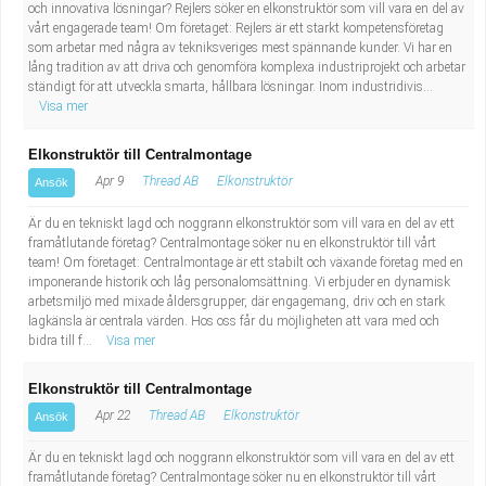
Fastighetsskötare
och innovativa lösningar? Rejlers söker en elkonstruktör som vill vara en del av
Socialt arbete
vårt engagerade team! Om företaget: Rejlers är ett starkt kompetensföretag
som arbetar med några av tekniksveriges mest spännande kunder. Vi har en
Informatör/Kommunikatör
Säkerhetsarbete
lång tradition av att driva och genomföra komplexa industriprojekt och arbetar
ständigt för att utveckla smarta, hållbara lösningar. Inom industridivis...
Visa mer
Brevbärare
Tekniskt arbete
Elkonstruktör till Centralmontage
Sjuksköterska, grundutbildad
Transport
Apr 9
Thread AB
Elkonstruktör
Ansök
Kock, storhushåll
Är du en tekniskt lagd och noggrann elkonstruktör som vill vara en del av ett
framåtlutande företag? Centralmontage söker nu en elkonstruktör till vårt
team! Om företaget: Centralmontage är ett stabilt och växande företag med en
Undersköterska, vård- o specialavd. o mottagning
imponerande historik och låg personalomsättning. Vi erbjuder en dynamisk
arbetsmiljö med mixade åldersgrupper, där engagemang, driv och en stark
lagkänsla är centrala värden. Hos oss får du möjligheten att vara med och
Bibliotekarie
bidra till f...
Visa mer
Administrativ assistent
Elkonstruktör till Centralmontage
Apr 22
Thread AB
Elkonstruktör
Ansök
Lärare i gymnasiet
Är du en tekniskt lagd och noggrann elkonstruktör som vill vara en del av ett
framåtlutande företag? Centralmontage söker nu en elkonstruktör till vårt