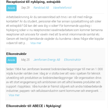
Receptionist till nyköping, extrajobb
Sep 29
Randstad AB
Växeltelefonist
Ansök
Arbetsbeskrivning Är du serviceinriktad och trivs i en roll med många
kontakter? Är du student, pensionär eller har annan sysselsättning och söker
ett extrajobb? Då kan det vara dig vi söker! För kommande uppdrag i
Nyköping söker vi nu receptionister/växelmedarbetare som kommer bemanna
receptioner och ansvara för växeln med att ta emot inkommande samtal etc.
Genom ett trevligt bemötande vägleder du kunderna i deras frågor eller kopplar
vidare till rätt p...
Visa mer
Elkonstruktör
Maj 25
Jernforsen Energy AB
Elkonstruktör
Ansök
Sedan 1984 har Jernforsen levererat biobränsleanläggningar till mer än 1.000
nöjda kunder världen över. Idag är vi stolta över att vara i spetsen för teknisk
utveckling och produktion av biobränsleanläggningar. Vår organisation drivs
av ett stort engagemang och ambitionen om att alltid leverera produkter och
support i toppklass. Våra kunder är främst sågverk och andra träbearbetande
industrier, pappers- och cellulosaindustrin samt kommuner och energiverk. ...
Visa mer
Elkonstruktör till ABECE i Nyköping!