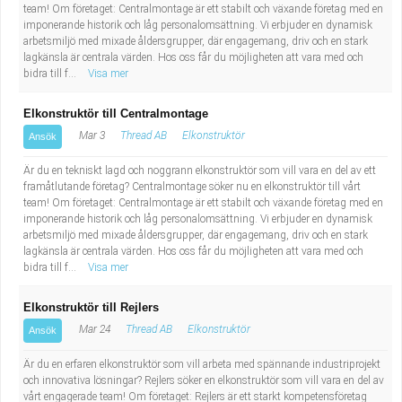
team! Om företaget: Centralmontage är ett stabilt och växande företag med en
imponerande historik och låg personalomsättning. Vi erbjuder en dynamisk
arbetsmiljö med mixade åldersgrupper, där engagemang, driv och en stark
lagkänsla är centrala värden. Hos oss får du möjligheten att vara med och
bidra till f...
Visa mer
Elkonstruktör till Centralmontage
Mar 3
Thread AB
Elkonstruktör
Ansök
Är du en tekniskt lagd och noggrann elkonstruktör som vill vara en del av ett
framåtlutande företag? Centralmontage söker nu en elkonstruktör till vårt
team! Om företaget: Centralmontage är ett stabilt och växande företag med en
imponerande historik och låg personalomsättning. Vi erbjuder en dynamisk
arbetsmiljö med mixade åldersgrupper, där engagemang, driv och en stark
lagkänsla är centrala värden. Hos oss får du möjligheten att vara med och
bidra till f...
Visa mer
Elkonstruktör till Rejlers
Mar 24
Thread AB
Elkonstruktör
Ansök
Är du en erfaren elkonstruktör som vill arbeta med spännande industriprojekt
och innovativa lösningar? Rejlers söker en elkonstruktör som vill vara en del av
vårt engagerade team! Om företaget: Rejlers är ett starkt kompetensföretag