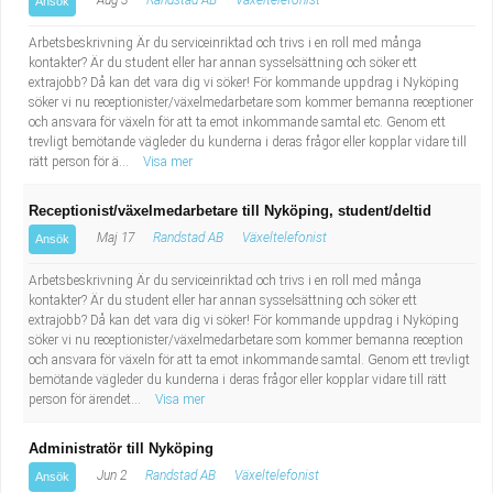
Aug 3
Randstad AB
Växeltelefonist
Ansök
Arbetsbeskrivning Är du serviceinriktad och trivs i en roll med många
kontakter? Är du student eller har annan sysselsättning och söker ett
extrajobb? Då kan det vara dig vi söker! För kommande uppdrag i Nyköping
söker vi nu receptionister/växelmedarbetare som kommer bemanna receptioner
och ansvara för växeln för att ta emot inkommande samtal etc. Genom ett
trevligt bemötande vägleder du kunderna i deras frågor eller kopplar vidare till
rätt person för ä...
Visa mer
Receptionist/växelmedarbetare till Nyköping, student/deltid
Maj 17
Randstad AB
Växeltelefonist
Ansök
Arbetsbeskrivning Är du serviceinriktad och trivs i en roll med många
kontakter? Är du student eller har annan sysselsättning och söker ett
extrajobb? Då kan det vara dig vi söker! För kommande uppdrag i Nyköping
söker vi nu receptionister/växelmedarbetare som kommer bemanna reception
och ansvara för växeln för att ta emot inkommande samtal. Genom ett trevligt
bemötande vägleder du kunderna i deras frågor eller kopplar vidare till rätt
person för ärendet...
Visa mer
Administratör till Nyköping
Jun 2
Randstad AB
Växeltelefonist
Ansök