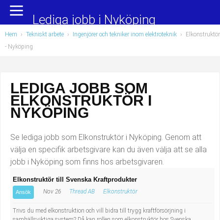
Yrkesområden
Populära jobb
Lediga jobb i Nyköping
Hem
›
Tekniskt arbete
›
Ingenjörer och tekniker inom elektroteknik
›
Elkonstruktör
Administration, ekonomi, juridik
Undersköterska, hemtjänst och äldreboende
- Nyköping
Bygg och anläggning
Städare/Lokalvårdare
LEDIGA JOBB SOM
Chefer och verksamhetsledare
Barnskötare
ELKONSTRUKTÖR I
Data/IT
Lärare i förskola/Förskollärare
NYKÖPING
Försäljning, inköp, marknadsföring
Lagerarbetare
Se lediga jobb som Elkonstruktör i Nyköping. Genom att
välja en specifik arbetsgivare kan du även välja att se alla
Hantverksyrken
Bussförare/Busschaufför
jobb i Nyköping som finns hos arbetsgivaren.
Elkonstruktör till Svenska Kraftprodukter
Hotell, restaurang, storhushåll
Elevassistent
Nov 26
Thread AB
Elkonstruktör
Ansök
Hälso- och sjukvård
Personlig assistent
Trivs du med elkonstruktion och vill bidra till trygg kraftförsörjning i
samhällsviktiga system? Då kan rollen som elkonstruktör hos Svenska