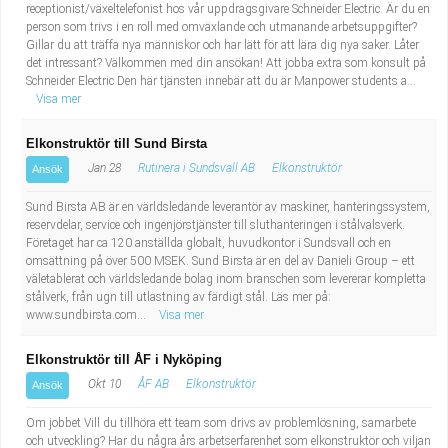
receptionist/växeltelefonist hos vår uppdragsgivare Schneider Electric. Är du en
person som trivs i en roll med omväxlande och utmanande arbetsuppgifter?
Gillar du att träffa nya människor och har lätt för att lära dig nya saker. Låter
det intressant? Välkommen med din ansökan! Att jobba extra som konsult på
Schneider Electric Den här tjänsten innebär att du är Manpower students a...
Visa mer
Elkonstruktör till Sund Birsta
Jan 28
Rutinera i Sundsvall AB
Elkonstruktör
Ansök
Sund Birsta AB är en världsledande leverantör av maskiner, hanteringssystem,
reservdelar, service och ingenjörstjänster till sluthanteringen i stålvalsverk.
Företaget har ca 120 anställda globalt, huvudkontor i Sundsvall och en
omsättning på över 500 MSEK. Sund Birsta är en del av Danieli Group – ett
väletablerat och världsledande bolag inom branschen som levererar kompletta
stålverk, från ugn till utlastning av färdigt stål. Läs mer på:
www.sundbirsta.com...
Visa mer
Elkonstruktör till ÅF i Nyköping
Okt 10
ÅF AB
Elkonstruktör
Ansök
Om jobbet Vill du tillhöra ett team som drivs av problemlösning, samarbete
och utveckling? Har du några års arbetserfarenhet som elkonstruktör och viljan