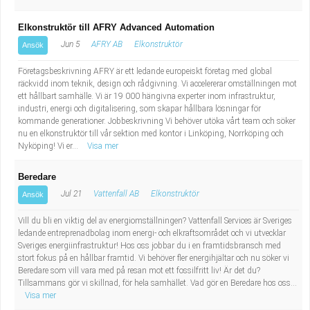
Elkonstruktör till AFRY Advanced Automation
Jun 5
AFRY AB
Elkonstruktör
Ansök
Företagsbeskrivning AFRY är ett ledande europeiskt företag med global
räckvidd inom teknik, design och rådgivning. Vi accelererar omställningen mot
ett hållbart samhälle. Vi är 19 000 hängivna experter inom infrastruktur,
industri, energi och digitalisering, som skapar hållbara lösningar för
kommande generationer. Jobbeskrivning Vi behöver utöka vårt team och söker
nu en elkonstruktör till vår sektion med kontor i Linköping, Norrköping och
Nyköping! Vi er...
Visa mer
Beredare
Jul 21
Vattenfall AB
Elkonstruktör
Ansök
Vill du bli en viktig del av energiomställningen? Vattenfall Services är Sveriges
ledande entreprenadbolag inom energi- och elkraftsområdet och vi utvecklar
Sveriges energiinfrastruktur! Hos oss jobbar du i en framtidsbransch med
stort fokus på en hållbar framtid. Vi behöver fler energihjältar och nu söker vi
Beredare som vill vara med på resan mot ett fossilfritt liv! Är det du?
Tillsammans gör vi skillnad, för hela samhället. Vad gör en Beredare hos oss...
Visa mer