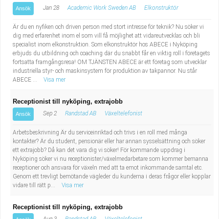
Jan 28
Academic Work Sweden AB
Elkonstruktör
Ansök
Är du en nyfiken och driven person med stort intresse för teknik? Nu söker vi
dig med erfarenhet inom el som vill få möjlighet att vidareutvecklas och bli
specialist inom elkonstruktion. Som elkonstruktör hos ABECE i Nyköping
erbjuds du utbildning och coaching där du snabbt får en viktig roll i företagets
fortsatta framgångsresa! OM TJÄNSTEN ABECE är ett företag som utvecklar
industriella styr- och maskinsystem för produktion av takpannor. Nu står
ABECE ...
Visa mer
Receptionist till nyköping, extrajobb
Sep 2
Randstad AB
Växeltelefonist
Ansök
Arbetsbeskrivning Är du serviceinriktad och trivs i en roll med många
kontakter? Är du student, pensionär eller har annan sysselsättning och söker
ett extrajobb? Då kan det vara dig vi söker! För kommande uppdrag i
Nyköping söker vi nu receptionister/växelmedarbetare som kommer bemanna
receptioner och ansvara för växeln med att ta emot inkommande samtal etc.
Genom ett trevligt bemötande vägleder du kunderna i deras frågor eller kopplar
vidare till rätt p...
Visa mer
Receptionist till nyköping, extrajobb