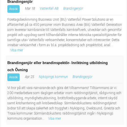
Brandingenjör
Fastighetsskötare
Socialt arbete
Mar 18
Vattenfall AB
Brandingenjör
Ansök
Informatör/Kommunikatör
Säkerhetsarbete
Företagsbeskrivning Business Unit (BU) Vattenfall Power Solutions är en
affärsenhet på ca 450 personer inom Business Area (BA) Vattenfall Generation
som levererar kärnbränsle till Vattenfalls kärnkraftverk, utvecklar och genomför
Brevbärare
Tekniskt arbete
projekt och uppdrag samt tillhandahåller interna tekniska specialisttjänster för
samtliga utav Vattenfalls verksamheter, koncernstaber och intressenter. Detta
Sjuksköterska, grundutbildad
Transport
innebär verksamhet i form av bl.a. projektledning och projektstöd, anal...
Visa mer
Kock, storhushåll
Brandingenjör eller brandinspektör- Inriktning utbildning
och Övning
Undersköterska, vård- o specialavd. o mottagning
Apr 25
Nyköpings kommun
Brandingenjör
Ansök
Bibliotekarie
Vi tror på att vara närvarande och göra det tillsammans! Tillsammans är vi
200 medarbetare som dagligen arbetar inom räddningstjänst, rådgivning och
utbildning, myndighetsutövning, brottsförebyggande arbete, internt skydd
Administrativ assistent
samt krishantering och krisberedskap. Sörmlandskustens räddningstjänst
bidrar till att skapa säkerhet och trygghet i Nyköping, Oxelösund, Gnesta och
Lärare i gymnasiet
Trosa kommuner. Sörmlandskustens räddningstjänst ingår i Nyköpings
kommuns organisation...
Visa mer