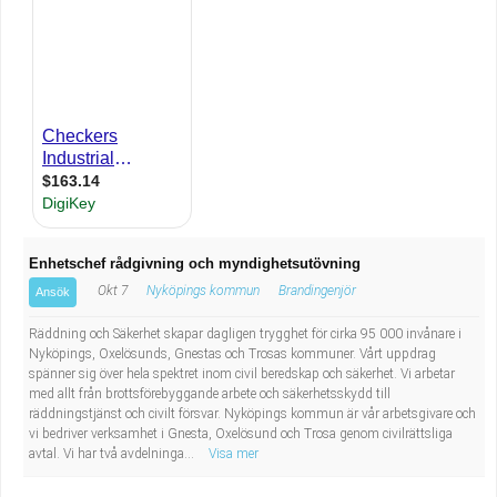
Industriell tillverkning
Behandlingsassistent/Socialpedagog
Installation, drift, underhåll
Tandsköterska
Kropps- och skönhetsvård
Budbilsförare
Kultur, media, design
Tidningsbud/Tidningsdistributör
Militärt arbete
Lärare i fritidshem/Fritidspedagog
Enhetschef rådgivning och myndighetsutövning
Naturbruk
Taxiförare/Taxichaufför
Okt 7
Nyköpings kommun
Brandingenjör
Ansök
Räddning och Säkerhet skapar dagligen trygghet för cirka 95 000 invånare i
Naturvetenskapligt arbete
Läkarsekreterare/Vårdadmin/Medicinsk
Nyköpings, Oxelösunds, Gnestas och Trosas kommuner. Vårt uppdrag
spänner sig över hela spektret inom civil beredskap och säkerhet. Vi arbetar
med allt från brottsförebyggande arbete och säkerhetsskydd till
sekreterare
Pedagogiskt arbete
räddningstjänst och civilt försvar. Nyköpings kommun är vår arbetsgivare och
vi bedriver verksamhet i Gnesta, Oxelösund och Trosa genom civilrättsliga
Lastbilsförare m.fl.
Sanering och renhållning
avtal. Vi har två avdelninga...
Visa mer