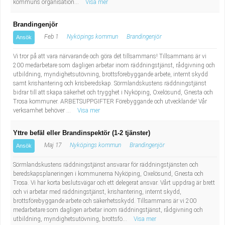
kommuns organisation...
Visa mer
Brandingenjör
Feb 1
Nyköpings kommun
Brandingenjör
Ansök
Vi tror på att vara närvarande och göra det tillsammans! Tillsammans är vi
200 medarbetare som dagligen arbetar inom räddningstjänst, rådgivning och
utbildning, myndighetsutövning, brottsförebyggande arbete, internt skydd
samt krishantering och krisberedskap. Sörmlandskustens räddningstjänst
bidrar till att skapa säkerhet och trygghet i Nyköping, Oxelösund, Gnesta och
Trosa kommuner. ARBETSUPPGIFTER Förebyggande och utvecklande! Vår
verksamhet behöver ...
Visa mer
Yttre befäl eller Brandinspektör (1-2 tjänster)
Maj 17
Nyköpings kommun
Brandingenjör
Ansök
Sörmlandskustens räddningstjänst ansvarar för räddningstjänsten och
beredskapsplaneringen i kommunerna Nyköping, Oxelösund, Gnesta och
Trosa. Vi har korta beslutsvägar och ett delegerat ansvar. Vårt uppdrag är brett
och vi arbetar med räddningstjänst, krishantering, internt skydd,
brottsförebyggande arbete och säkerhetsskydd. Tillsammans är vi 200
medarbetare som dagligen arbetar inom räddningstjänst, rådgivning och
utbildning, myndighetsutövning, brottsfö...
Visa mer