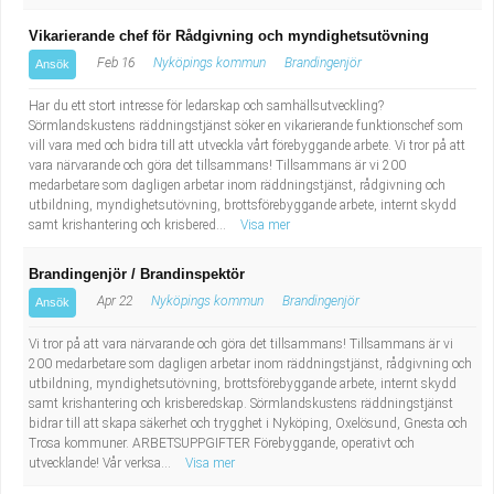
Vikarierande chef för Rådgivning och myndighetsutövning
Feb 16
Nyköpings kommun
Brandingenjör
Ansök
Har du ett stort intresse för ledarskap och samhällsutveckling?
Sörmlandskustens räddningstjänst söker en vikarierande funktionschef som
vill vara med och bidra till att utveckla vårt förebyggande arbete. Vi tror på att
vara närvarande och göra det tillsammans! Tillsammans är vi 200
medarbetare som dagligen arbetar inom räddningstjänst, rådgivning och
utbildning, myndighetsutövning, brottsförebyggande arbete, internt skydd
samt krishantering och krisbered...
Visa mer
Brandingenjör / Brandinspektör
Apr 22
Nyköpings kommun
Brandingenjör
Ansök
Vi tror på att vara närvarande och göra det tillsammans! Tillsammans är vi
200 medarbetare som dagligen arbetar inom räddningstjänst, rådgivning och
utbildning, myndighetsutövning, brottsförebyggande arbete, internt skydd
samt krishantering och krisberedskap. Sörmlandskustens räddningstjänst
bidrar till att skapa säkerhet och trygghet i Nyköping, Oxelösund, Gnesta och
Trosa kommuner. ARBETSUPPGIFTER Förebyggande, operativt och
utvecklande! Vår verksa...
Visa mer