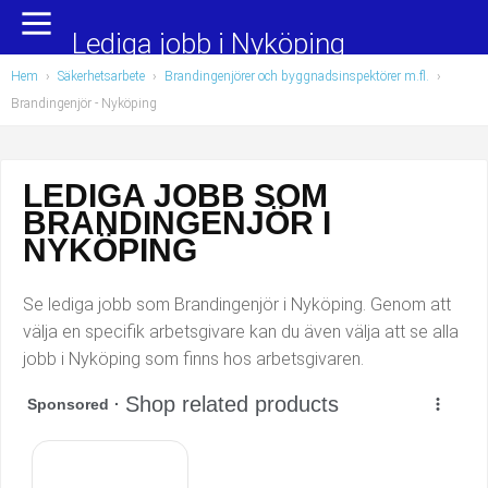
Yrkesområden
Populära jobb
Lediga jobb i Nyköping
Hem
›
Säkerhetsarbete
›
Brandingenjörer och byggnadsinspektörer m.fl.
›
Administration, ekonomi, juridik
Undersköterska, hemtjänst och äldreboende
Brandingenjör
- Nyköping
Bygg och anläggning
Städare/Lokalvårdare
LEDIGA JOBB SOM
Chefer och verksamhetsledare
Barnskötare
BRANDINGENJÖR I
Data/IT
Lärare i förskola/Förskollärare
NYKÖPING
Försäljning, inköp, marknadsföring
Lagerarbetare
Se lediga jobb som Brandingenjör i Nyköping. Genom att
välja en specifik arbetsgivare kan du även välja att se alla
Hantverksyrken
Bussförare/Busschaufför
jobb i Nyköping som finns hos arbetsgivaren.
Hotell, restaurang, storhushåll
Elevassistent
Hälso- och sjukvård
Personlig assistent