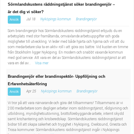
Sörmlandskustens räddningstjänst söker brandingenjör –
är det dig vi söker?
Jul 18
Nyköpings kommun
Brandingenjör
Ansök
Som brandingenjör hos Sörmlandskustens räddningstjänst erbjuds du en
arbetsplats med stor framåtanda, omväxlande arbetsuppgifter och goda
möjligheter till utveckling. Vi leder med både hjärta och hjärna och vill att du
som medarbetare ska ta en aktiv roll i att göra oss bättre. Vid kusten en timme
från Stockholm ligger Nyköping. En modern och snabbt växande kommun
med god service. Att vara en del av Sörmlandskustens räddningstjänst är att
vara en del av...
Visa mer
Brandingenjör eller brandinspektör- Uppföljning och
Erfarenhetsåterföring
Apr 25
Nyköpings kommun
Brandingenjör
Ansök
Vi tror på att vara närvarande och göra det tillsammans! Tillsammans är vi
200 medarbetare som dagligen arbetar inom räddningstjänst, rådgivning och
utbildning, myndighetsutövning, brottsförebyggande arbete, internt skydd
samt krishantering och krisberedskap. Sörmlandskustens räddningstjänst
bidrar till att skapa säkerhet och trygghet i Nyköping, Oxelösund, Gnesta och
Trosa kommuner. Sörmlandskustens räddningstjänst ingår i Nyköpings