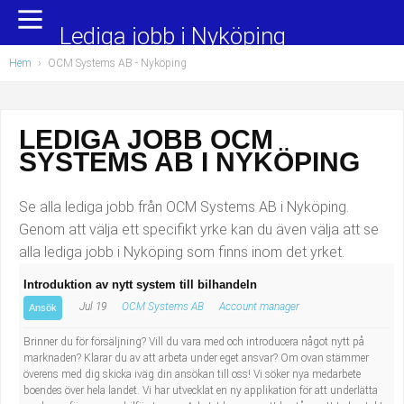
Yrkesområden
Populära jobb
Lediga jobb i Nyköping
Hem
›
OCM Systems AB - Nyköping
Administration, ekonomi, juridik
Undersköterska, hemtjänst och äldreboende
Bygg och anläggning
Städare/Lokalvårdare
LEDIGA JOBB OCM
SYSTEMS AB I NYKÖPING
Chefer och verksamhetsledare
Barnskötare
Data/IT
Lärare i förskola/Förskollärare
Se alla lediga jobb från OCM Systems AB i Nyköping.
Genom att välja ett specifikt yrke kan du även välja att se
Försäljning, inköp, marknadsföring
Lagerarbetare
alla lediga jobb i Nyköping som finns inom det yrket.
Introduktion av nytt system till bilhandeln
Hantverksyrken
Bussförare/Busschaufför
Jul 19
OCM Systems AB
Account manager
Ansök
Hotell, restaurang, storhushåll
Elevassistent
Brinner du för försäljning? Vill du vara med och introducera något nytt på
marknaden? Klarar du av att arbeta under eget ansvar? Om ovan stämmer
överens med dig skicka iväg din ansökan till oss! Vi söker nya medarbete
Hälso- och sjukvård
Personlig assistent
boendes över hela landet. Vi har utvecklat en ny applikation för att underlätta